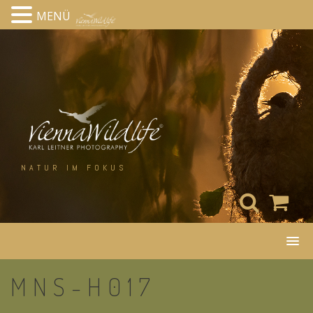
MENÜ
Skip
to
content
NATUR IM FOKUS
MNS-H017