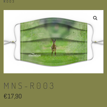
R003
MNS-R003
€
17,90