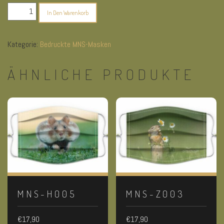
mns-
In Den Warenkorb
r003
Menge
Kategorie:
Bedruckte MNS-Masken
ÄHNLICHE PRODUKTE
MNS-H005
MNS-Z003
€
17,90
€
17,90