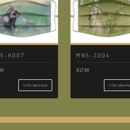
S-H007
MNS-Z004
90
€
17,90
In Den Warenkorb
In Den Warenko