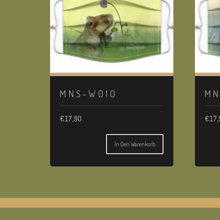
MNS-W010
MN
€
17,90
€
17,
In Den Warenkorb