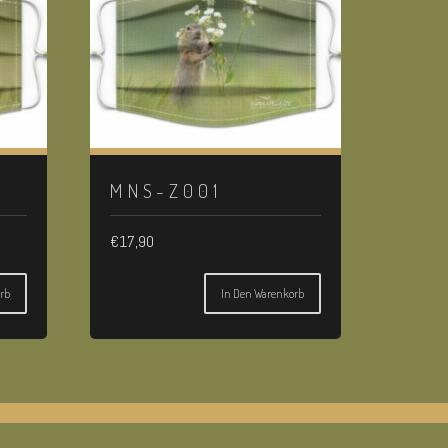
MNS-Z001
€
17,90
rb
In Den Warenkorb