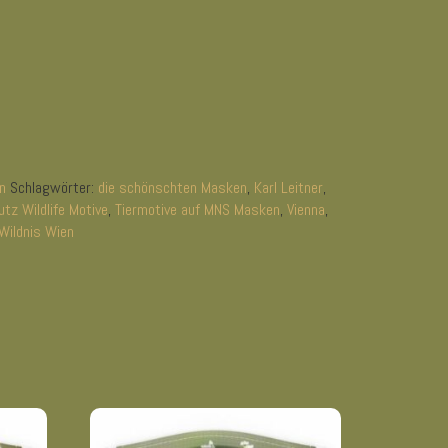
1
n
Schlagwörter:
die schönschten Masken
,
Karl Leitner
,
tz Wildlife Motive
,
Tiermotive auf MNS Masken
,
Vienna
,
Wildnis Wien