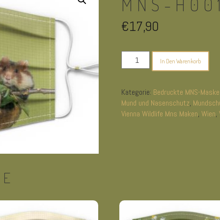
MNS-H00
€
17,90
MNS-
In Den Warenkorb
h001
Menge
Kategorie:
Bedruckte MNS-Maske
Mund und Nasenschutz
,
Mundschu
Vienna Wildlife Mns Maken
,
Wien
,
TE