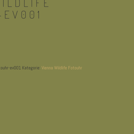
ILDLIFE
-EV001
otouhr-ev001
Kategorie:
Vienna Wildlife Fotouhr