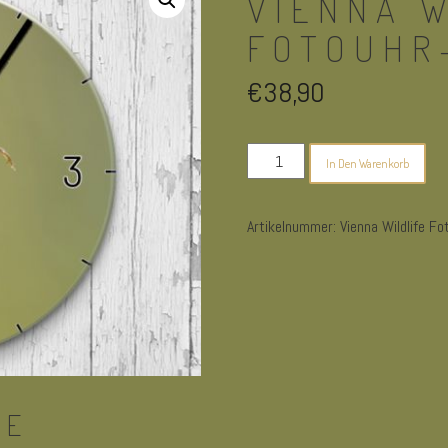
VIENNA W
FOTOUHR
€
38,90
Vienna
In Den Warenkorb
Wildlife
Fotouhr-
ev001
Artikelnummer:
Vienna Wildlife F
Menge
TE