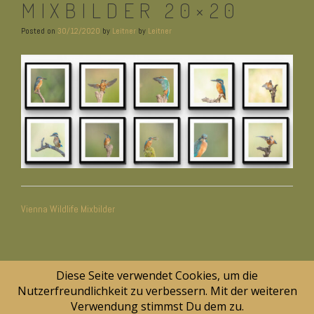
MIXBILDER 20×20
Posted on
30/12/2020
by
Leitner
by
Leitner
BEITRAGSNAVIGATION
Vienna Wildlife Mixbilder
Diese Seite verwendet Cookies, um die
Nutzerfreundlichkeit zu verbessern. Mit der weiteren
Verwendung stimmst Du dem zu.